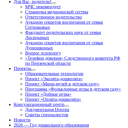
Для Вас, родители!
Показать
МЧС рекомендует
подменю
Страничка медицинской сестры
Ответственное родительство
Аукцион секретов воспитания от семьи
Ситниковых
Факультет родительских наук от семьи
Лисицыных
Аукцион секретов воспитания от семьи
Дунюшкиных
Вопрос психологу
«Телефон доверия» Следственного комитета РФ
по Пензенской области
Проекты
Показать
Образовательные технологии
подменю
Проект «Эколята-дошколята»
Проект «Мини-музей в детском саду»
Программа «Фольклорные игры в детском саду»
Проект «Добрые игры»
Проект «Орлята-дошколята»
Консультационный центр
Показать
Документация Центра
подменю
Советы специалистов
Новости
2026 — Год дошкольного образования