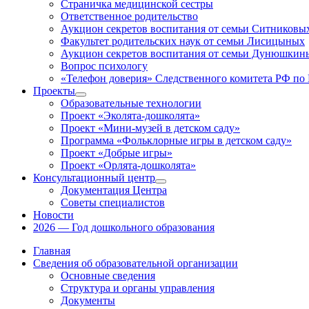
Страничка медицинской сестры
Ответственное родительство
Аукцион секретов воспитания от семьи Ситниковы
Факультет родительских наук от семьи Лисицыных
Аукцион секретов воспитания от семьи Дунюшкин
Вопрос психологу
«Телефон доверия» Следственного комитета РФ по 
Проекты
Показать
Образовательные технологии
подменю
Проект «Эколята-дошколята»
Проект «Мини-музей в детском саду»
Программа «Фольклорные игры в детском саду»
Проект «Добрые игры»
Проект «Орлята-дошколята»
Консультационный центр
Показать
Документация Центра
подменю
Советы специалистов
Новости
2026 — Год дошкольного образования
Главная
Сведения об образовательной организации
Основные сведения
Структура и органы управления
Документы