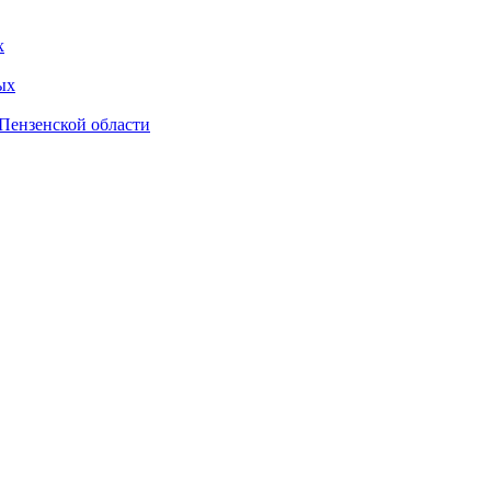
х
ых
Пензенской области