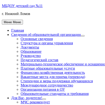
Перейти
МБДОУ детский сад №11
к
г. Нижний Ломов
содержимому
Меню
Меню
Главная
Сведения об образовательной организации
Показать
Основные сведения
подменю
Структура и органы управления
Документы
Образование
Руководство
Педагогический состав
Материально-техническое обеспечение и оснащеннос
Платные образовательные услуги
Финансово-хозяйственная деятельность
Вакантные места для приема (перевода)
Стипендии и меры поддержки обучающихся
Международное сотрудничество
Организация питания в ОУ
Образовательные стандарты и требования
Для Вас, родители!
Показать
МЧС рекомендует
подменю