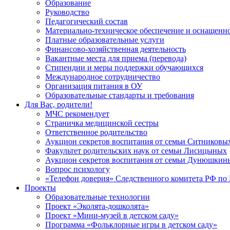
Образование
Руководство
Педагогический состав
Материально-техническое обеспечение и оснащеннос
Платные образовательные услуги
Финансово-хозяйственная деятельность
Вакантные места для приема (перевода)
Стипендии и меры поддержки обучающихся
Международное сотрудничество
Организация питания в ОУ
Образовательные стандарты и требования
Для Вас, родители!
МЧС рекомендует
Страничка медицинской сестры
Ответственное родительство
Аукцион секретов воспитания от семьи Ситниковы
Факультет родительских наук от семьи Лисицыных
Аукцион секретов воспитания от семьи Дунюшкин
Вопрос психологу
«Телефон доверия» Следственного комитета РФ по 
Проекты
Образовательные технологии
Проект «Эколята-дошколята»
Проект «Мини-музей в детском саду»
Программа «Фольклорные игры в детском саду»