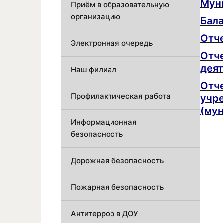
Муни
Приём в образовательную
организацию
Бала
Отче
Электронная очередь
Отче
деят
Наш филиал
Отче
Профилактическая работа
учре
(мун
Информационная
безопасность
Дорожная безопасность
Пожарная безопасность
Антитеррор в ДОУ