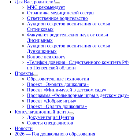
Для Вас, родители!
Показать
МЧС рекомендует
подменю
Страничка медицинской сестры
Ответственное родительство
Аукцион секретов воспитания от семьи
Ситниковых
Факультет родительских наук от семьи
Лисицыных
Аукцион секретов воспитания от семьи
Дунюшкиных
Вопрос психологу
«Телефон доверия» Следственного комитета РФ
по Пензенской области
Проекты
Показать
Образовательные технологии
подменю
Проект «Эколята-дошколята»
Проект «Мини-музей в детском саду»
Программа «Фольклорные игры в детском саду»
Проект «Добрые игры»
Проект «Орлята-дошколята»
Консультационный центр
Показать
Документация Центра
подменю
Советы специалистов
Новости
2026 — Год дошкольного образования