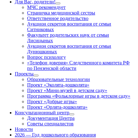
Для Вас, родители!
Показать
МЧС рекомендует
подменю
Страничка медицинской сестры
Ответственное родительство
Аукцион секретов воспитания от семьи
Ситниковых
Факультет родительских наук от семьи
Лисицыных
Аукцион секретов воспитания от семьи
Дунюшкиных
Вопрос психологу
«Телефон доверия» Следственного комитета РФ
по Пензенской области
Проекты
Показать
Образовательные технологии
подменю
Проект «Эколята-дошколята»
Проект «Мини-музей в детском саду»
Программа «Фольклорные игры в детском саду»
Проект «Добрые игры»
Проект «Орлята-дошколята»
Консультационный центр
Показать
Документация Центра
подменю
Советы специалистов
Новости
2026 — Год дошкольного образования