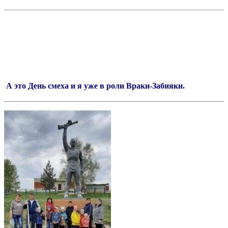
А это День смеха и я уже в роли Враки-Забияки.