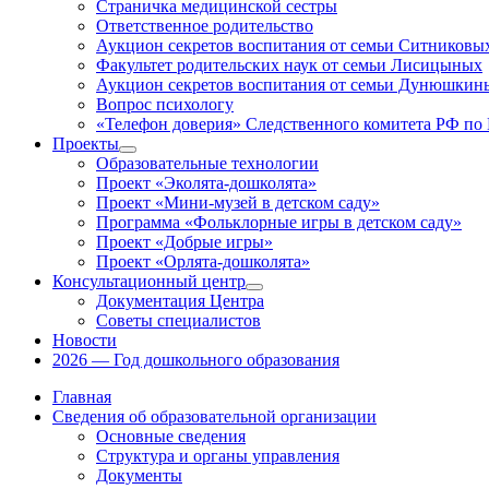
Страничка медицинской сестры
Ответственное родительство
Аукцион секретов воспитания от семьи Ситниковы
Факультет родительских наук от семьи Лисицыных
Аукцион секретов воспитания от семьи Дунюшкин
Вопрос психологу
«Телефон доверия» Следственного комитета РФ по 
Проекты
Показать
Образовательные технологии
подменю
Проект «Эколята-дошколята»
Проект «Мини-музей в детском саду»
Программа «Фольклорные игры в детском саду»
Проект «Добрые игры»
Проект «Орлята-дошколята»
Консультационный центр
Показать
Документация Центра
подменю
Советы специалистов
Новости
2026 — Год дошкольного образования
Главная
Сведения об образовательной организации
Основные сведения
Структура и органы управления
Документы