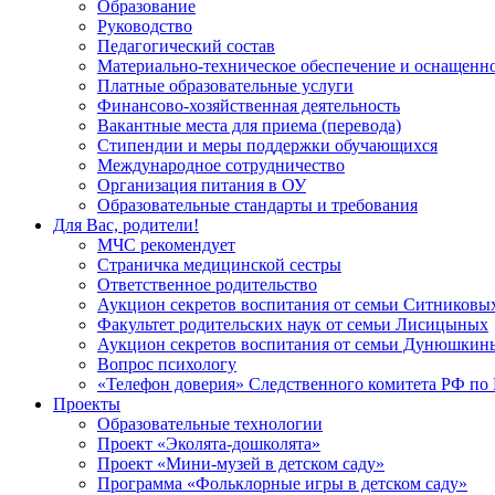
Образование
Руководство
Педагогический состав
Материально-техническое обеспечение и оснащеннос
Платные образовательные услуги
Финансово-хозяйственная деятельность
Вакантные места для приема (перевода)
Стипендии и меры поддержки обучающихся
Международное сотрудничество
Организация питания в ОУ
Образовательные стандарты и требования
Для Вас, родители!
МЧС рекомендует
Страничка медицинской сестры
Ответственное родительство
Аукцион секретов воспитания от семьи Ситниковы
Факультет родительских наук от семьи Лисицыных
Аукцион секретов воспитания от семьи Дунюшкин
Вопрос психологу
«Телефон доверия» Следственного комитета РФ по 
Проекты
Образовательные технологии
Проект «Эколята-дошколята»
Проект «Мини-музей в детском саду»
Программа «Фольклорные игры в детском саду»