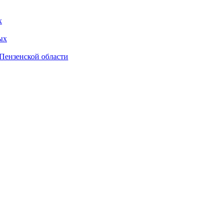
х
ых
Пензенской области