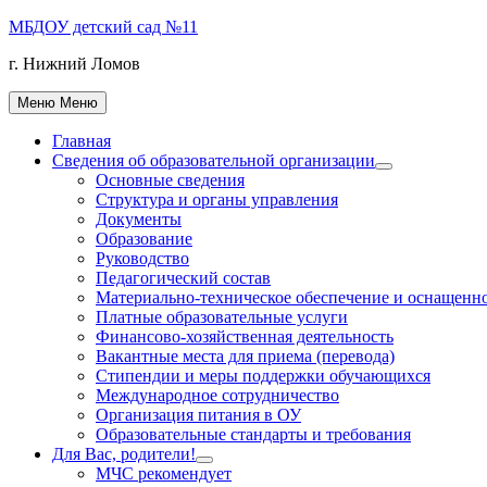
Перейти
МБДОУ детский сад №11
к
г. Нижний Ломов
содержимому
Меню
Меню
Главная
Сведения об образовательной организации
Показать
Основные сведения
подменю
Структура и органы управления
Документы
Образование
Руководство
Педагогический состав
Материально-техническое обеспечение и оснащеннос
Платные образовательные услуги
Финансово-хозяйственная деятельность
Вакантные места для приема (перевода)
Стипендии и меры поддержки обучающихся
Международное сотрудничество
Организация питания в ОУ
Образовательные стандарты и требования
Для Вас, родители!
Показать
МЧС рекомендует
подменю