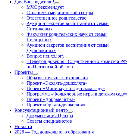
Для Вас, родители!
Показать
МЧС рекомендует
подменю
Страничка медицинской сестры
Ответственное родительство
Аукцион секретов воспитания от семьи
Ситниковых
Факультет родительских наук от семьи
Лисицыных
Аукцион секретов воспитания от семьи
Дунюшкиных
Вопрос психологу
«Телефон доверия» Следственного комитета РФ
по Пензенской области
Проекты
Показать
Образовательные технологии
подменю
Проект «Эколята-дошколята»
Проект «Мини-музей в детском саду»
Программа «Фольклорные игры в детском саду»
Проект «Добрые игры»
Проект «Орлята-дошколята»
Консультационный центр
Показать
Документация Центра
подменю
Советы специалистов
Новости
2026 — Год дошкольного образования