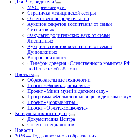
Для Вас, родители!
Показать
МЧС рекомендует
подменю
Страничка медицинской сестры
Ответственное родительство
Аукцион секретов воспитания от семьи
Ситниковых
Факультет родительских наук от семьи
Лисицыных
Аукцион секретов воспитания от семьи
Дунюшкиных
Вопрос психологу
«Телефон доверия» Следственного комитета РФ
по Пензенской области
Проекты
Показать
Образовательные технологии
подменю
Проект «Эколята-дошколята»
Проект «Мини-музей в детском саду»
Программа «Фольклорные игры в детском саду»
Проект «Добрые игры»
Проект «Орлята-дошколята»
Консультационный центр
Показать
Документация Центра
подменю
Советы специалистов
Новости
2026 — Год дошкольного образования