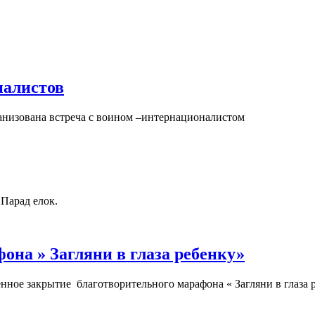
налистов
ганизована встреча с воином –интернационалистом
 Парад елок.
она » Загляни в глаза ребенку»
ное закрытие благотворительного марафона « Загляни в глаза 