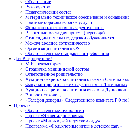
Образование
Руководство
Педагогический состав
Материально-техническое обеспечение и оснащеннос
Платные образовательные услуги
Финансово-хозяйственная деятельность
Вакантные места для приема (перевода)
Стипендии и меры поддержки обучающихся
Международное сотрудничество
Организация питания в ОУ
Образовательные стандарты и требования
Для Вас, родители!
МЧС рекомендует
Страничка медицинской сестры
Ответственное родительство
Аукцион секретов воспитания от семьи Ситниковы
Факультет родительских наук от семьи Лисицыных
Аукцион секретов воспитания от семьи Дунюшкин
Вопрос психологу
«Телефон доверия» Следственного комитета РФ по 
Проекты
Образовательные технологии
Проект «Эколята-дошколята»
Проект «Мини-музей в детском саду»
Программа «Фольклорные игры в детском саду»