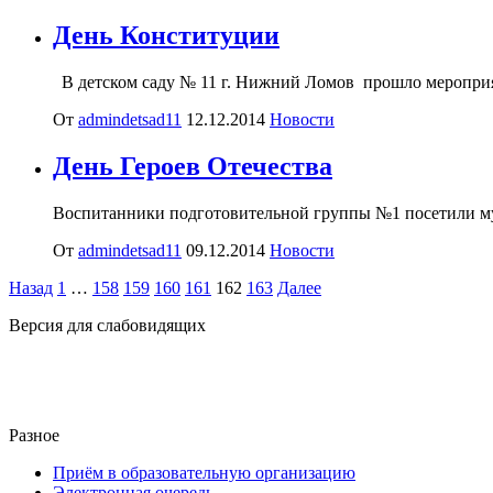
День Конституции
В детском саду № 11 г. Нижний Ломов прошло меропр
От
admindetsad11
12.12.2014
Новости
День Героев Отечества
Воспитанники подготовительной группы №1 посетили
От
admindetsad11
09.12.2014
Новости
Пагинация
Назад
1
…
158
159
160
161
162
163
Далее
записей
Версия для слабовидящих
Разное
Приём в образовательную организацию
Электронная очередь