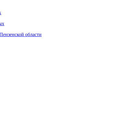
х
ых
Пензенской области