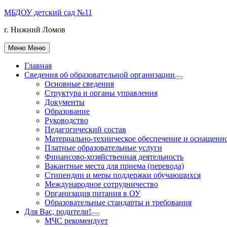
Перейти
МБДОУ детский сад №11
к
г. Нижний Ломов
содержимому
Меню
Меню
Главная
Сведения об образовательной организации
Показать
Основные сведения
подменю
Структура и органы управления
Документы
Образование
Руководство
Педагогический состав
Материально-техническое обеспечение и оснащеннос
Платные образовательные услуги
Финансово-хозяйственная деятельность
Вакантные места для приема (перевода)
Стипендии и меры поддержки обучающихся
Международное сотрудничество
Организация питания в ОУ
Образовательные стандарты и требования
Для Вас, родители!
Показать
МЧС рекомендует
подменю