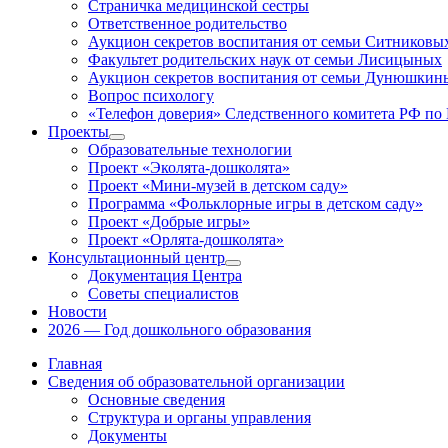
Страничка медицинской сестры
Ответственное родительство
Аукцион секретов воспитания от семьи Ситниковы
Факультет родительских наук от семьи Лисицыных
Аукцион секретов воспитания от семьи Дунюшкин
Вопрос психологу
«Телефон доверия» Следственного комитета РФ по 
Проекты
Показать
Образовательные технологии
подменю
Проект «Эколята-дошколята»
Проект «Мини-музей в детском саду»
Программа «Фольклорные игры в детском саду»
Проект «Добрые игры»
Проект «Орлята-дошколята»
Консультационный центр
Показать
Документация Центра
подменю
Советы специалистов
Новости
2026 — Год дошкольного образования
Главная
Сведения об образовательной организации
Основные сведения
Структура и органы управления
Документы